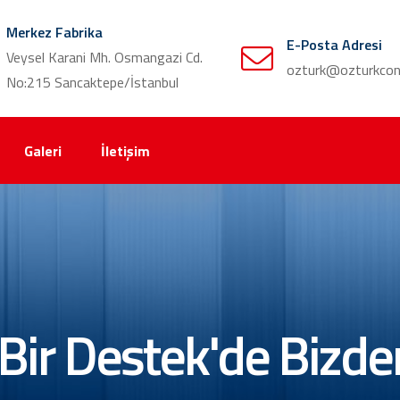
Merkez Fabrika
E-Posta Adresi
Veysel Karani Mh. Osmangazi Cd.
ozturk@ozturkcon
No:215 Sancaktepe/İstanbul
Galeri
İletişim
Bir Destek'de Bizde